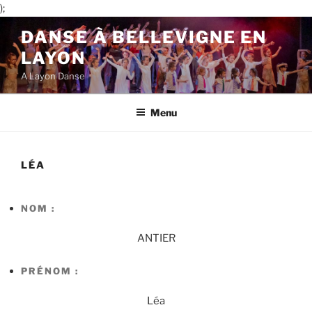
);
Aller
DANSE À BELLEVIGNE EN
au
LAYON
contenu
principal
A Layon Danse
Menu
LÉA
NOM :
ANTIER
PRÉNOM :
Léa