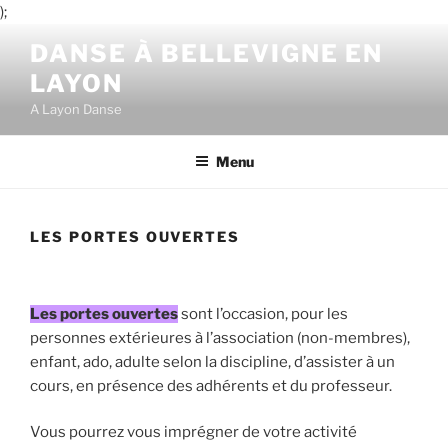
);
Aller
DANSE À BELLEVIGNE EN
au
LAYON
contenu
principal
A Layon Danse
Menu
LES PORTES OUVERTES
Les portes ouvertes
sont l’occasion, pour les
personnes extérieures à l’association (non-membres),
enfant, ado, adulte selon la discipline, d’assister à un
cours, en présence des adhérents et du professeur.
Vous pourrez vous imprégner de votre activité