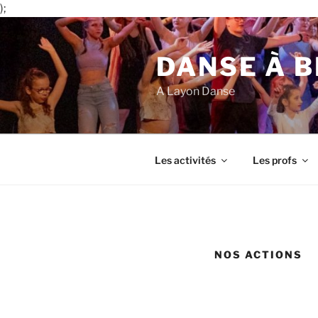
);
Aller
au
DANSE À B
contenu
principal
A Layon Danse
Les activités
Les profs
NOS ACTIONS